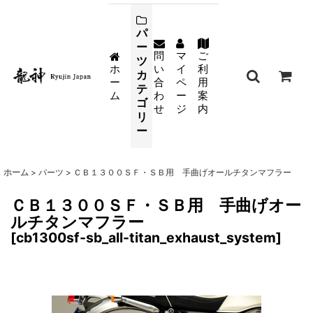
パ
ー
問
マ
ご
ツ
ホ
い
イ
利
カ
ー
合
ペ
用
テ
ム
わ
ー
案
ゴ
せ
ジ
内
リ
ー
ホーム
>
パーツ
>
ＣＢ１３００ＳＦ・ＳＢ用 手曲げオールチタンマフラー
ＣＢ１３００ＳＦ・ＳＢ用 手曲げオー
ルチタンマフラー
[
cb1300sf-sb_all-titan_exhaust_system
]