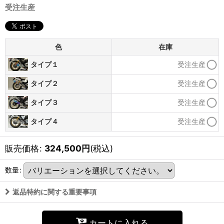
受注生産
色
在庫
受注生産
タイプ１
受注生産
タイプ２
受注生産
タイプ３
受注生産
タイプ４
販売価格
:
324,500
円
(税込)
数量
:
返品特約に関する重要事項
カートに入れる