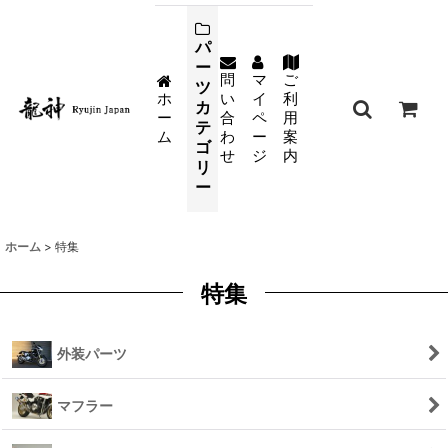
パ
ー
問
マ
ご
ツ
ホ
い
イ
利
カ
ー
合
ペ
用
テ
ム
わ
ー
案
ゴ
せ
ジ
内
リ
ー
ホーム
>
特集
特集
外装パーツ
マフラー