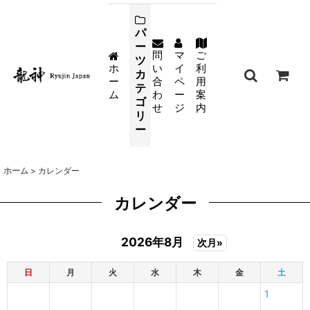
パ
ー
問
マ
ご
ツ
ホ
い
イ
利
カ
ー
合
ペ
用
テ
ム
わ
ー
案
ゴ
せ
ジ
内
リ
ー
ホーム
>
カレンダー
カレンダー
2026年8月
次月»
日
月
火
水
木
金
土
1